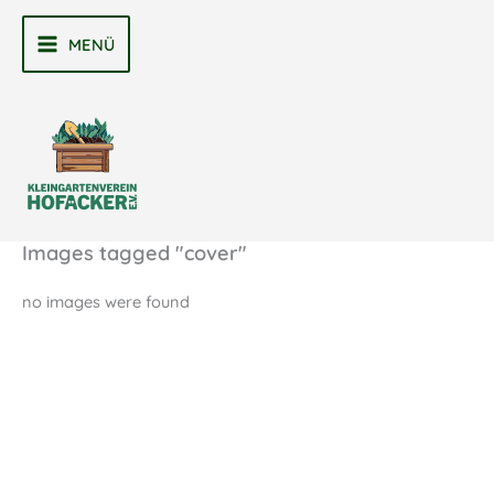
Zum
Inhalt
MENÜ
MAIN
springen
MENU
Images tagged "cover"
no images were found