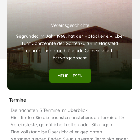
Vereinsgeschichte
Gegründet im Jahr 1968, hat der Hofäcker e.V. über
fünf Jahrzehnte der Gartenkultur in Hagsfeld
geprägt und eine blühende Gemeinschaft
hervorgebracht.
MEHR LESEN
Termine
Die nächsten 5 Termine im Überblick
Hier finden Sie die nächsten anstehenden Termine für
Vereinsfeste, gemütliche Treffen oder Sitzungen.
Eine vollständige Übersicht aller geplanten
Veranstaltungen finden Sie in unserem
Terminkalender
.