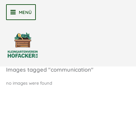
Zum
Inhalt
MENÜ
MAIN
springen
MENU
Images tagged "communication"
no images were found