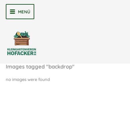
Zum
Inhalt
MENÜ
MAIN
springen
MENU
Images tagged "backdrop"
no images were found